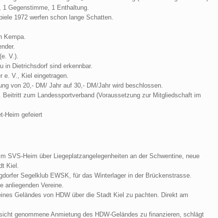
d, 1 Gegenstimme, 1 Enthaltung.
iele 1972 werfen schon lange Schatten.
ch Kempa.
ender.
e. V.).
 in Dietrichsdorf sind erkennbar.
 e. V., Kiel eingetragen.
ng von 20,- DM/ Jahr auf 30,- DM/Jahr wird beschlossen.
Beitritt zum Landessportverband (Voraussetzung zur Mitgliedschaft im
t-Heim gefeiert
im SVS-Heim über Liegeplatzangelegenheiten an der Schwentine, neue
t Kiel.
dorfer Segelklub EWSK, für das Winterlager in der Brückenstrasse.
e anliegenden Vereine.
eines Geländes von HDW über die Stadt Kiel zu pachten. Direkt am
ssicht genommene Anmietung des HDW-Geländes zu finanzieren, schlägt