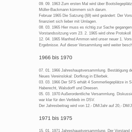
09. 09. 1963 Zum ersten Mal wird über Bootsliegeplät
Müller-Backmann kümmern sich darum.
Februar 1965 Die Satzung (§9) wird geändert: Der Vors
finanziert sich lieber mit Umlagen.
08. 03. 1965 Hier muss es richtig zur Sache gegangen 
Vorstandssitzung vom 23. 2. 1965 wird ohne Protokoll
12. 04. 1965 Manfred Ammon wird unser neuer 1. Vorsi
Ergebnisse. Auf dieser Versammlung wird weiter besc
1966 bis 1970
07. 01. 1966 Jahreshauptversammlung. Bestätigung de
Neues Vereinslokal: Dorfkrug in Ellerbek.
03. 03. 1966 Der SFS erhält 4 Sommerliegeplätze in Sc
Haberecht, Walsdorff und Dreesen.
05. 03. 1970 Außerordentliche Versammlung. Diskuss
war klar für den Verbleib im DSV.
Der Jahresbeitrag wird von 12.- DM/Jahr auf 20,- DM/J
1971 bis 1975
15. 01. 1971 Jahreshauptversammlung, Der Vorstand 