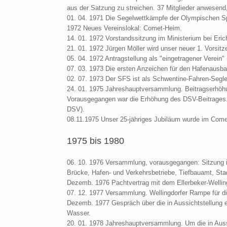
aus der Satzung zu streichen. 37 Mitglieder anwesen
01. 04. 1971 Die Segelwettkämpfe der Olympischen Sp
1972 Neues Vereinslokal: Comet-Heim.
14. 01. 1972 Vorstandssitzung im Ministerium bei Eri
21. 01. 1972 Jürgen Möller wird unser neuer 1. Vorsitz
05. 04. 1972 Antragstellung als "eingetragener Verein" (
07. 03. 1973 Die ersten Anzeichen für den Hafenausbau
02. 07. 1973 Der SFS ist als Schwentine-Fahren-Segler
24. 01. 1975 Jahreshauptversammlung. Beitragserhöhu
Vorausgegangen war die Erhöhung des DSV-Beitrages. 
DSV).
08.11.1975 Unser 25-jähriges Jubiläum wurde im Come
1975 bis 1980
06. 10. 1976 Versammlung, vorausgegangen: Sitzung 
Brücke, Hafen- und Verkehrsbetriebe, Tiefbauamt, Stad
Dezemb. 1976 Pachtvertrag mit dem Ellerbeker-Welling
07. 12. 1977 Versammlung. Wellingdorfer Rampe für di
Dezemb. 1977 Gespräch über die in Aussichtstellung 
Wasser.
20. 01. 1978 Jahreshauptversammlung. Um die in Au