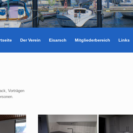
rtseite
Der Verein
Eisarsch
Mitgliederbereich
Links
ack, Vorträgen
ersonen.