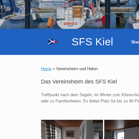
Zum
Inhalt
SFS Kiel
Sta
springen
Home
»
Vereinsheim und Hafen
Das Vereinsheim des SFS Kiel
Treffpunkt nach dem Segeln, im Winter zum Klönschn
oder zu Familienfeiern. Es bietet Platz für bis zu 40 P