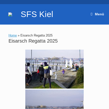
Zum
Inhalt
SFS Kiel
Menü
springen
Home
»
Eisarsch Regatta 2025
Eisarsch Regatta 2025